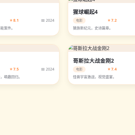
猩球崛起4
⭐ 8.1
📅 2024
⭐ 7.2
电影
高能案件。
猿族新纪元，史诗篇章。
哥斯拉大战金刚2
⭐ 7.5
📅 2024
⭐ 7.4
电影
险，萌趣回归。
怪兽宇宙激战，视觉盛宴。