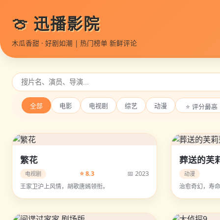
🍈 迅播影院
木瓜香甜 · 好剧如潮 | 热门榜单 新鲜评论
全部
电影
电视剧
综艺
动漫
繁花
葬送的芙
⭐ 8.3
📅 2023
电视剧
动漫
王家卫沪上风情，胡歌唐嫣领衔。
治愈奇幻，寿