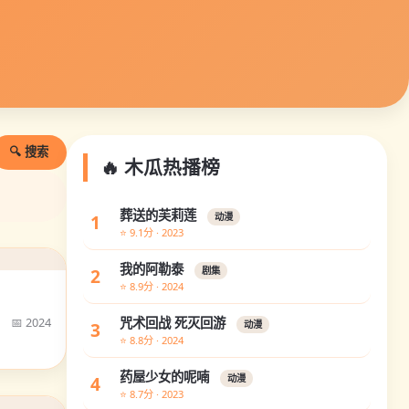
🔍 搜索
🔥 木瓜热播榜
葬送的芙莉莲
1
动漫
⭐ 9.1分 · 2023
我的阿勒泰
2
剧集
⭐ 8.9分 · 2024
📅 2024
咒术回战 死灭回游
3
动漫
⭐ 8.8分 · 2024
药屋少女的呢喃
4
动漫
⭐ 8.7分 · 2023