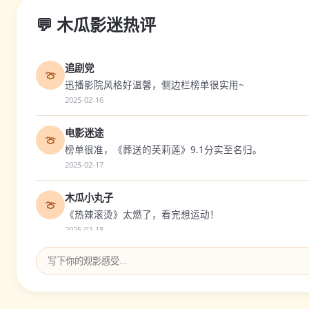
💬 木瓜影迷热评
追剧党
🍈
迅播影院风格好温馨，侧边栏榜单很实用~
2025-02-16
电影迷途
🍈
榜单很准，《葬送的芙莉莲》9.1分实至名归。
2025-02-17
木瓜小丸子
🍈
《热辣滚烫》太燃了，看完想运动！
2025-02-18