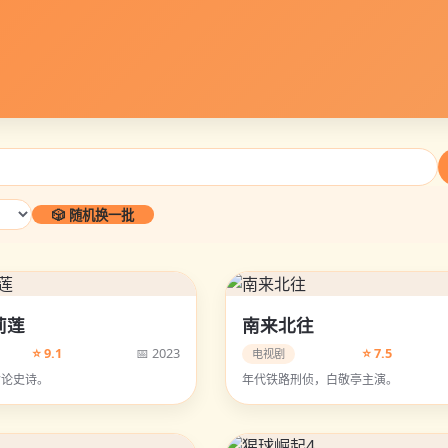
🎲 随机换一批
莉莲
南来北往
⭐ 9.1
📅 2023
⭐ 7.5
电视剧
命论史诗。
年代铁路刑侦，白敬亭主演。