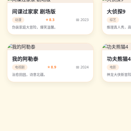
间谍过家家 剧场版
大侦探9
⭐ 8.3
📅 2023
动漫
综艺
伪装家庭大冒险，爆笑温馨。
推理真人秀，
我的阿勒泰
功夫熊猫4
⭐ 8.9
📅 2024
电视剧
电影
治愈田园，诗意北疆。
神龙大侠新冒