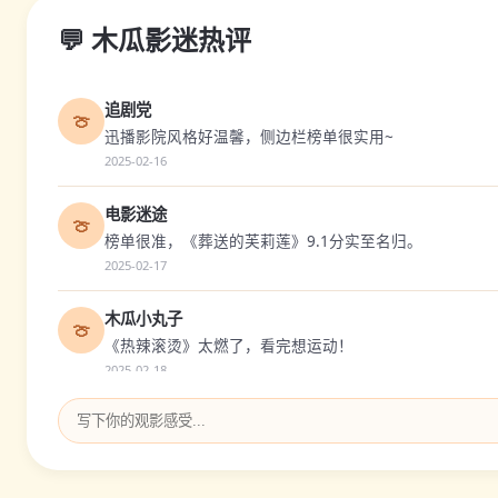
💬 木瓜影迷热评
追剧党
🍈
迅播影院风格好温馨，侧边栏榜单很实用~
2025-02-16
电影迷途
🍈
榜单很准，《葬送的芙莉莲》9.1分实至名归。
2025-02-17
木瓜小丸子
🍈
《热辣滚烫》太燃了，看完想运动！
2025-02-18