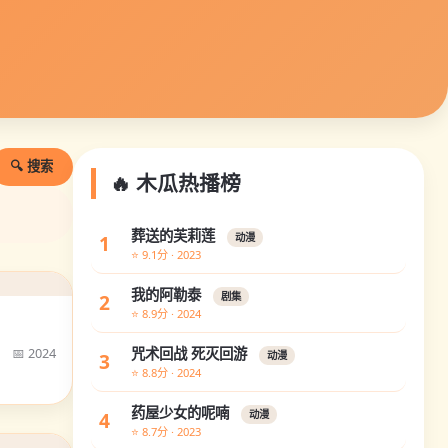
🔍 搜索
🔥 木瓜热播榜
葬送的芙莉莲
1
动漫
⭐ 9.1分 · 2023
我的阿勒泰
2
剧集
⭐ 8.9分 · 2024
📅 2024
咒术回战 死灭回游
3
动漫
⭐ 8.8分 · 2024
药屋少女的呢喃
4
动漫
⭐ 8.7分 · 2023