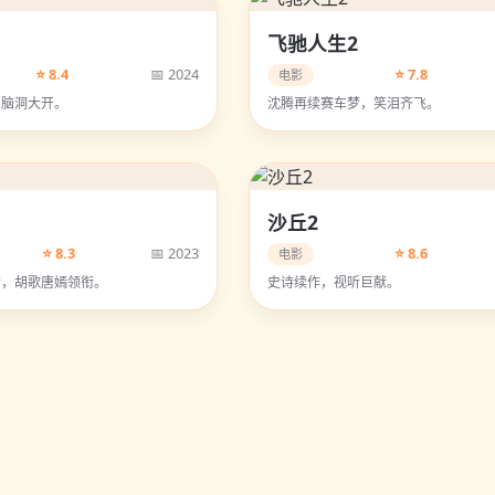
飞驰人生2
⭐ 8.4
📅 2024
⭐ 7.8
电影
，脑洞大开。
沈腾再续赛车梦，笑泪齐飞。
沙丘2
⭐ 8.3
📅 2023
⭐ 8.6
电影
情，胡歌唐嫣领衔。
史诗续作，视听巨献。