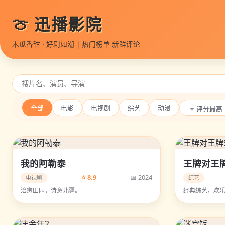
🍈 迅播影院
木瓜香甜 · 好剧如潮 | 热门榜单 新鲜评论
全部
电影
电视剧
综艺
动漫
我的阿勒泰
王牌对王
⭐ 8.9
📅 2024
电视剧
综艺
治愈田园，诗意北疆。
经典综艺，欢