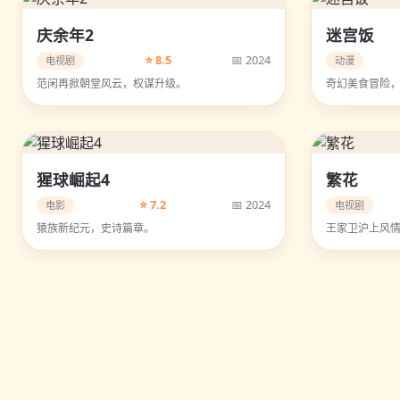
庆余年2
迷宫饭
⭐ 8.5
📅 2024
电视剧
动漫
范闲再掀朝堂风云，权谋升级。
奇幻美食冒险
猩球崛起4
繁花
⭐ 7.2
📅 2024
电影
电视剧
猿族新纪元，史诗篇章。
王家卫沪上风