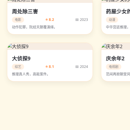
周处除三害
药屋少女
⭐ 8.2
📅 2023
电影
动漫
动作犯罪，阮经天颠覆演绎。
中华宫廷推理
大侦探9
庆余年2
⭐ 8.1
📅 2024
综艺
电视剧
推理真人秀，高能案件。
范闲再掀朝堂