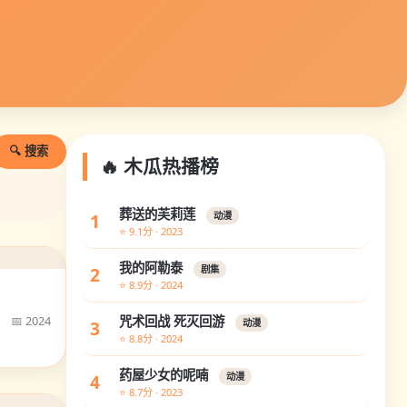
🔍 搜索
🔥 木瓜热播榜
葬送的芙莉莲
1
动漫
⭐ 9.1分 · 2023
我的阿勒泰
2
剧集
⭐ 8.9分 · 2024
📅 2024
咒术回战 死灭回游
3
动漫
⭐ 8.8分 · 2024
药屋少女的呢喃
4
动漫
⭐ 8.7分 · 2023