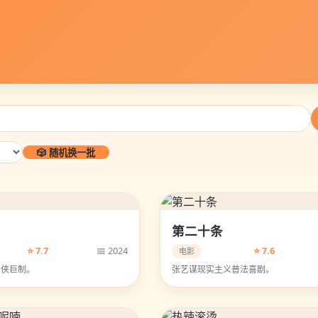
🎲 随机换一批
第二十条
⭐ 7.7
📅 2024
⭐ 7.6
电影
仙侠巨制。
张艺谋现实主义普法喜剧。