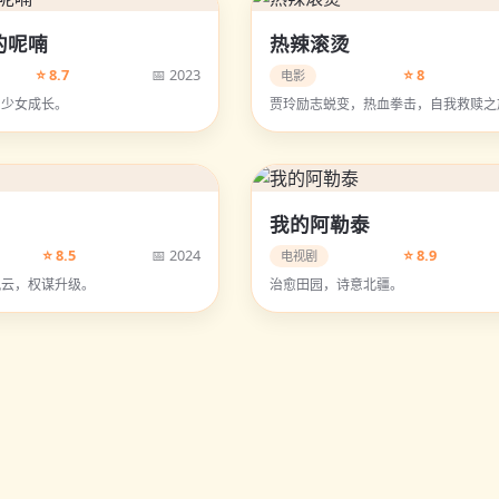
的呢喃
热辣滚烫
⭐ 8.7
📅 2023
⭐ 8
电影
，少女成长。
贾玲励志蜕变，热血拳击，自我救赎之
我的阿勒泰
⭐ 8.5
📅 2024
⭐ 8.9
电视剧
风云，权谋升级。
治愈田园，诗意北疆。