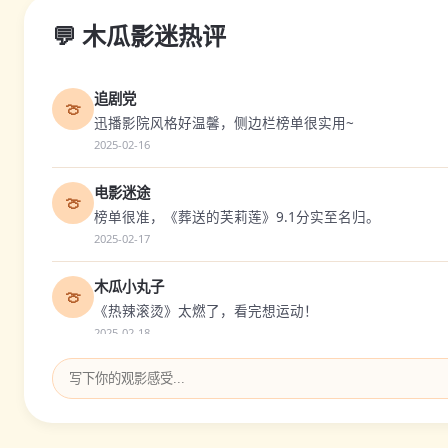
💬 木瓜影迷热评
追剧党
🍈
迅播影院风格好温馨，侧边栏榜单很实用~
2025-02-16
电影迷途
🍈
榜单很准，《葬送的芙莉莲》9.1分实至名归。
2025-02-17
木瓜小丸子
🍈
《热辣滚烫》太燃了，看完想运动！
2025-02-18